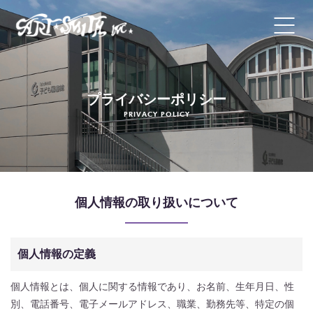
ホーム
プライバシーポリシー
コンセプト
PRIVACY POLICY
施工メニュー
会社概要・代表あいさつ
個人情報の取り扱いについて
よくあるご質問
個人情報の定義
オンライン相談
個人情報とは、個人に関する情報であり、お名前、生年月日、性
プライバシーポリシー
別、電話番号、電子メールアドレス、職業、勤務先等、特定の個