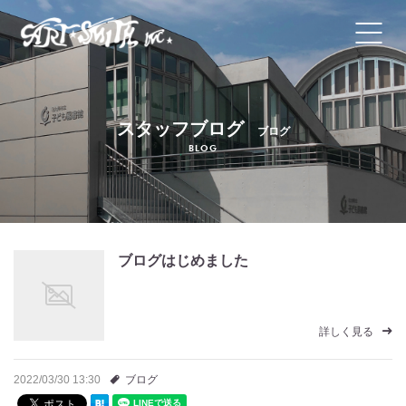
ホーム
スタッフブログ
ブログ
コンセプト
BLOG
施工メニュー
会社概要・代表あいさつ
ブログはじめました
よくあるご質問
オンライン相談
詳しく見る
プライバシーポリシー
2022/03/30 13:30
ブログ